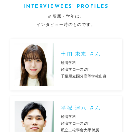
INTERVIEWEES’ PROFILES
※所属・学年は、
インタビュー時のものです。
土田 未来 さん
経済学科
経済学コース2年
千葉県立国分高等学校出身
平塚 達八 さん
経済学科
経済学コース2年
私立二松學舎大學付属