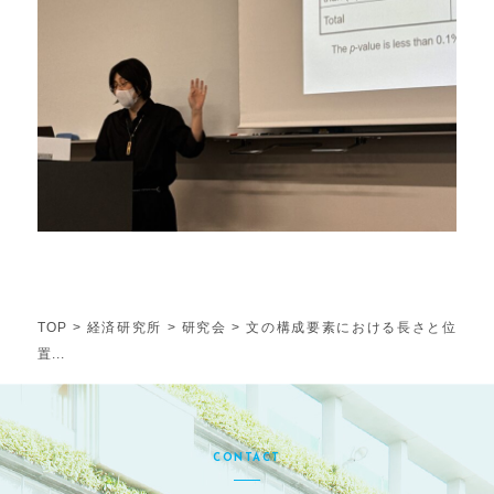
TOP
>
経済研究所
>
研究会
>
文の構成要素における長さと位
置...
CONTACT