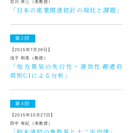
宮川 幸三（准教授）
「日本の産業関連統計の現状と課題」
第3回
【2015年7月28日】
浅子 和美（教授）
「地方景気の先行性・遅効性――都道府
県別CIによる分析」
第4回
【2015年10月27日】
田中 有紀（准教授）
「明末清初の象数易と十二平均律」