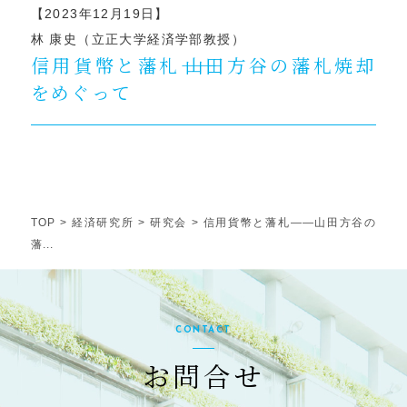
【2023年12月19日】
林 康史（立正大学経済学部教授）
信用貨幣と藩札――山田方谷の藩札焼却
をめぐって
TOP
>
経済研究所
>
研究会
>
信用貨幣と藩札――山田方谷の
藩...
CONTACT
お問合せ