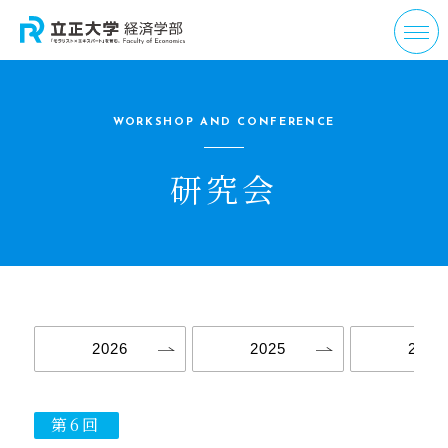
WORKSHOP AND CONFERENCE
研究会
2026
2025
2024
第6回