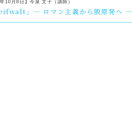
3年10月8日】
今泉 文子（講師）
reifwalt」― ロマン主義から脱原発