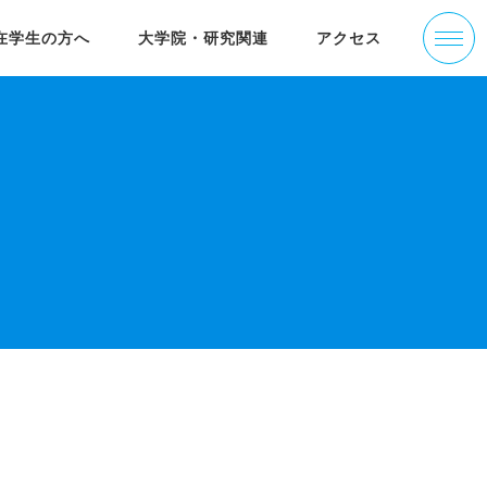
在学生の方へ
大学院・研究関連
アクセス
学部の沿革
活躍する卒業生
りす＠ねっと
大学院经济学研究科(简体中文)
ゼミナール紹介
入試情報
経済研究所叢書