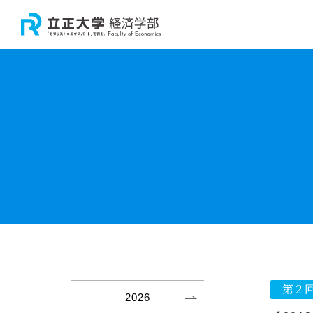
大学
学
卒
経
大
教
教
経
経済
研
経済
経
第2
2026