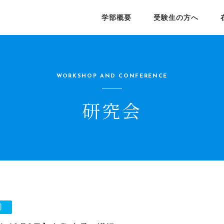
学部概要
受験生の方へ
院経済学研究科
部長メッセージ
業生の就職状況
済学部シラバス
学びの特色
就職支援
ポータルサイト
学院経済学研究科(日本語)
Graduate School of
員紹介
員紹介
授業紹介
授業紹介
WORKSHOP AND CONFERENCE
Economics(English)
済フィールドワーク
学生課外学習プログラム
研究会
研究所
究会
公開講座
学会
済学季報
ディスカッション ペーパー
シリーズ
回