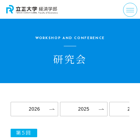
WORKSHOP AND CONFERENCE
研究会
2026
2025
2024
第5回