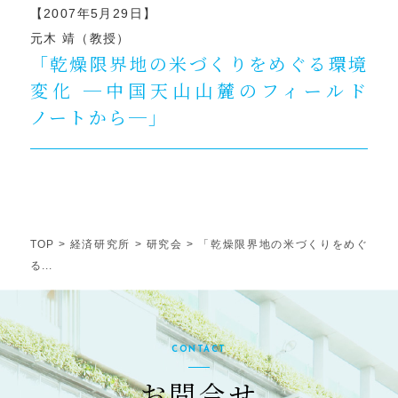
【2007年5月29日】
元木 靖（教授）
「乾燥限界地の米づくりをめぐる環境
変化 ─中国天山山麓のフィールド
ノートから─」
TOP
>
経済研究所
>
研究会
>
「乾燥限界地の米づくりをめぐ
る...
CONTACT
お問合せ