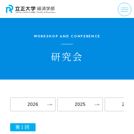
WORKSHOP AND CONFERENCE
研究会
2026
2025
2024
第1回