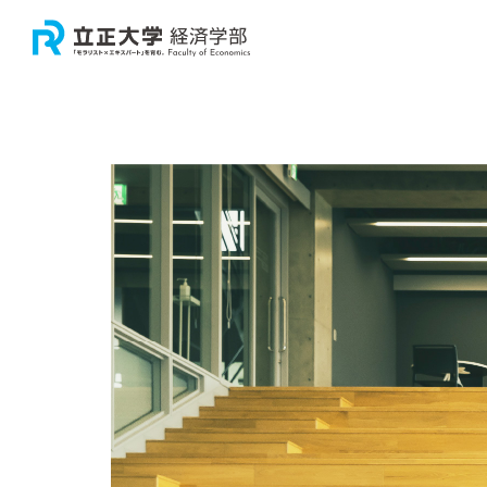
大学
学
卒
経
大
教
教
経
経済
研
経済
経