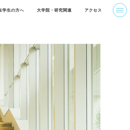
在学生の方へ
大学院・研究関連
アクセス
学部の沿革
活躍する卒業生
りす＠ねっと
大学院经济学研究科(简体中文)
ゼミナール紹介
入試情報
経済研究所叢書