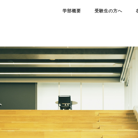
学部概要
受験生の方へ
NEWS
院経済学研究科
部長メッセージ
業生の就職状況
済学部シラバス
学びの特色
就職支援
ポータルサイト
お知らせ一覧
学院経済学研究科(日本語)
Graduate School of
員紹介
員紹介
授業紹介
授業紹介
Economics(English)
済フィールドワーク
学生課外学習プログラム
研究所
究会
公開講座
学会
済学季報
ディスカッション ペーパー
シリーズ