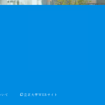
9
ついて
立正大学WEBサイト