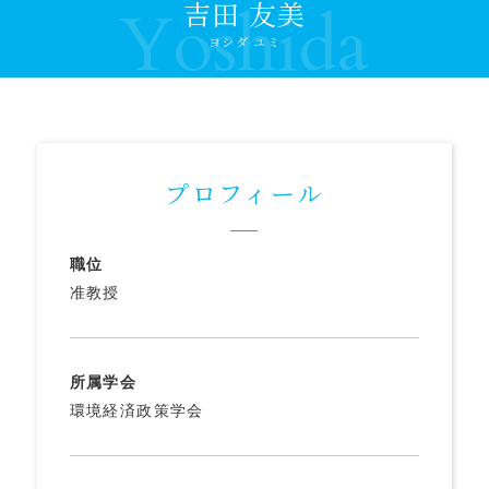
吉田 友美
Yoshida
ヨシダ ユミ
プロフィール
職位
准教授
所属学会
環境経済政策学会