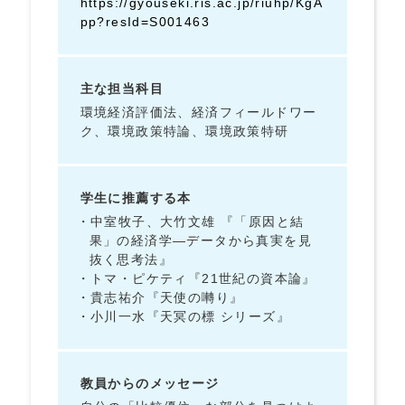
https://gyouseki.ris.ac.jp/riuhp/KgA
pp?resId=S001463
主な担当科目
環境経済評価法、経済フィールドワー
ク、環境政策特論、環境政策特研
学生に推薦する本
中室牧子、大竹文雄 『「原因と結
果」の経済学―データから真実を見
抜く思考法』
トマ・ピケティ『21世紀の資本論』
貴志祐介『天使の囀り』
小川一水『天冥の標 シリーズ』
教員からのメッセージ