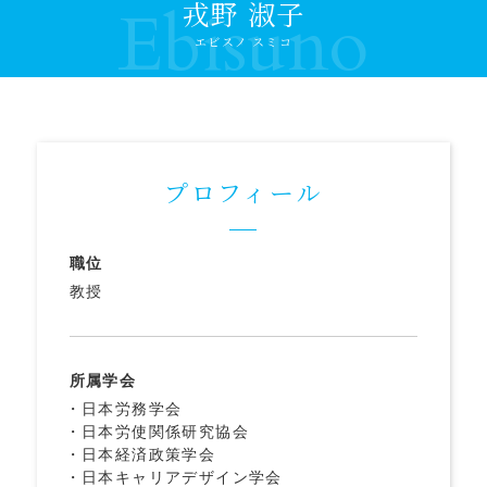
戎野 淑子
Ebisuno
エビスノ スミコ
プロフィール
職位
教授
所属学会
日本労務学会
日本労使関係研究協会
日本経済政策学会
日本キャリアデザイン学会