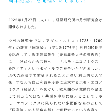
周年記念）を開催いたしました
2026年1月27日（火）に，経済研究所の月例研究会が
開催されました。
今回の研究会では，アダム・スミス（1723～1790
年）の著書『国富論』（第1版1776年）刊行250周年
を記念して，坂本達哉先生（慶應義塾大学名誉教授）
に，「利己心から共感へ――「ホモ・エコノミクス」
を超えて」というタイトルでご報告いただきました。
現代の経済学で前提されることが多い利己的な人間
像，すなわち自己利益を冷静に追求するホモ・エコノ
ミクス（経済人）をめぐり，欧米圏の研究動向を踏ま
えて利己心ではなく共感を中核に据えることで，ホ
モ・エコノミクスに限られない多面的なものとして
『国富論』の人間像を新たに解釈するという内容で，