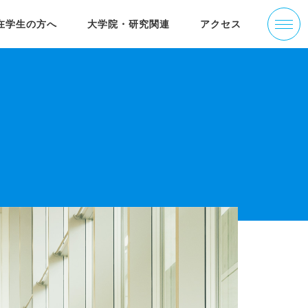
在学生の方へ
大学院・研究関連
アクセス
学部の沿革
活躍する卒業生
りす＠ねっと
大学院经济学研究科(简体中文)
ゼミナール紹介
入試情報
経済研究所叢書