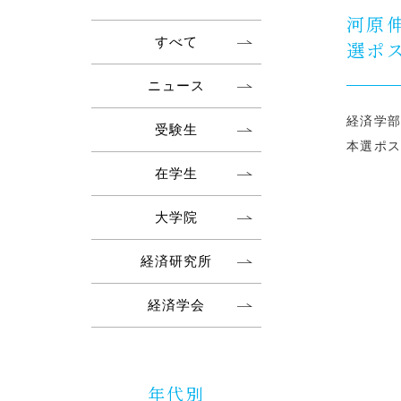
河原
すべて
選ポ
ニュース
経済学部
受験生
本選ポ
在学生
大学院
経済研究所
経済学会
年代別