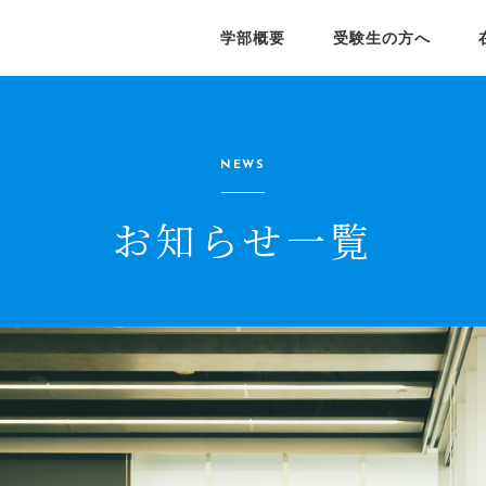
学部概要
受験生の方へ
院経済学研究科
部長メッセージ
業生の就職状況
済学部シラバス
学びの特色
就職支援
ポータルサイト
学院経済学研究科(日本語)
Graduate School of
員紹介
員紹介
授業紹介
授業紹介
NEWS
Economics(English)
済フィールドワーク
学生課外学習プログラム
お知らせ一覧
研究所
究会
公開講座
学会
済学季報
ディスカッション ペーパー
シリーズ