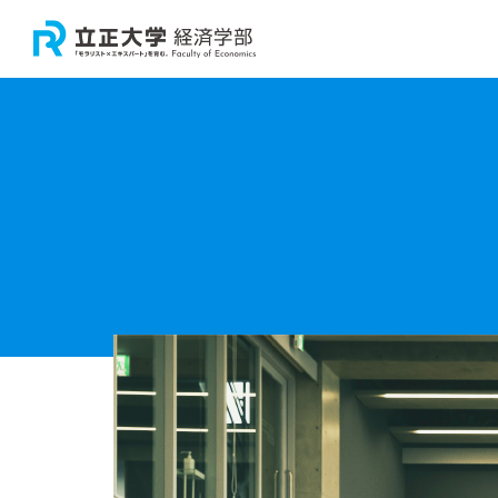
大学
学
卒
経
大
教
教
経
経済
研
経済
経