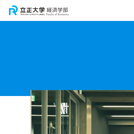
大学
学
卒
経
大
教
教
経
経済
研
経済
経