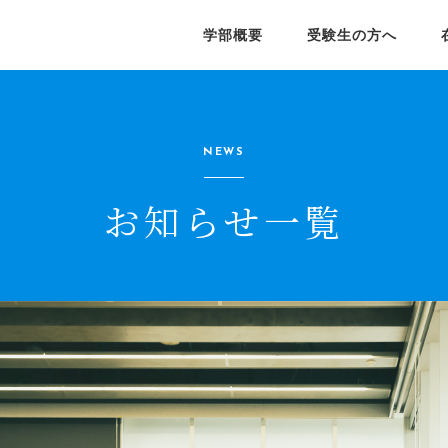
学部概要
受験生の方へ
院経済学研究科
部長メッセージ
業生の就職状況
済学部シラバス
学びの特色
就職支援
ポータルサイト
学院経済学研究科(日本語)
Graduate School of
員紹介
員紹介
授業紹介
授業紹介
NEWS
Economics(English)
済フィールドワーク
学生課外学習プログラム
お知らせ一覧
研究所
究会
公開講座
学会
済学季報
ディスカッション ペーパー
シリーズ