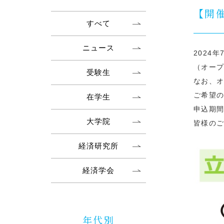
【開催
すべて
ニュース
2024
（オー
受験生
なお、
ご希望
在学生
申込期間：
大学院
皆様の
経済研究所
経済学会
年代別