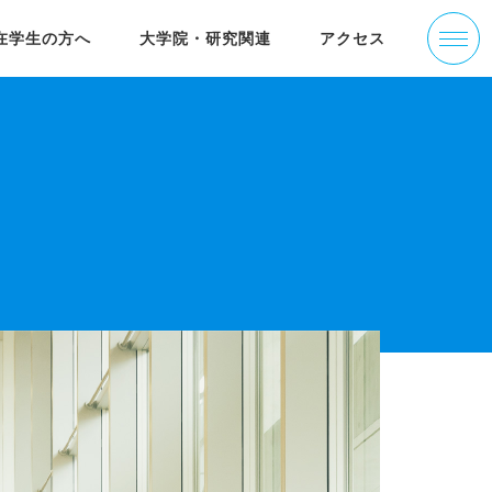
在学生の方へ
大学院・研究関連
アクセス
学部の沿革
活躍する卒業生
りす＠ねっと
大学院经济学研究科(简体中文)
ゼミナール紹介
入試情報
経済研究所叢書