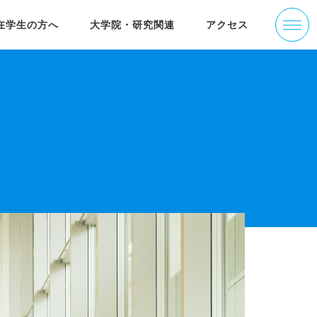
在学生の方へ
大学院・研究関連
アクセス
学部の沿革
活躍する卒業生
りす＠ねっと
大学院经济学研究科(简体中文)
ゼミナール紹介
入試情報
経済研究所叢書