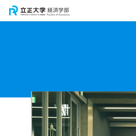
大学
学
卒
経
大
教
教
経
経済
研
経済
経