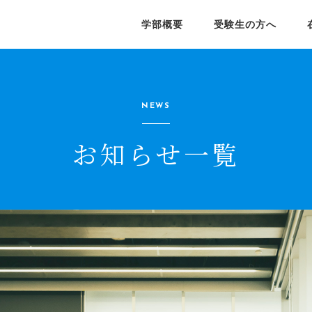
学部概要
受験生の方へ
院経済学研究科
部長メッセージ
業生の就職状況
済学部シラバス
学びの特色
就職支援
ポータルサイト
学院経済学研究科(日本語)
Graduate School of
員紹介
員紹介
授業紹介
授業紹介
NEWS
Economics(English)
済フィールドワーク
学生課外学習プログラム
お知らせ一覧
研究所
究会
公開講座
学会
済学季報
ディスカッション ペーパー
シリーズ