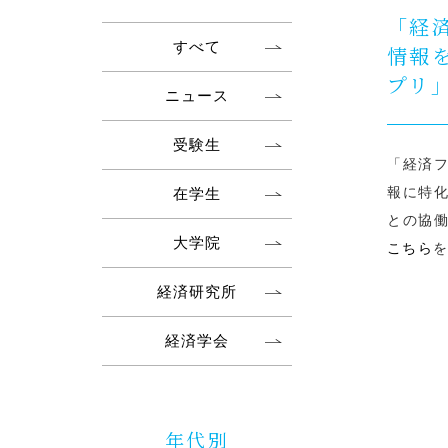
「経
すべて
情報
プリ
ニュース
受験生
「経済
報に特
在学生
との協働
大学院
こちら
経済研究所
経済学会
年代別